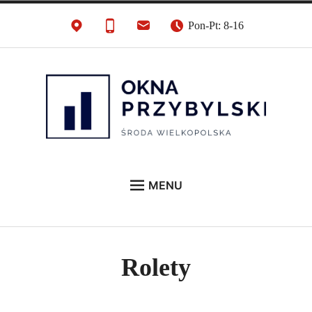
Skip
Pon-Pt: 8-16
to
content
OknaPrzybylski.pl
Beautiful Windows
MENU
STRONA GŁÓWNA
DRZWI
Rolety
OKNA
BRAMY